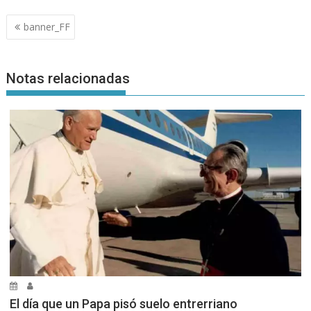
Navegación
banner_FF
de
entradas
Notas relacionadas
El día que un Papa pisó suelo entrerriano