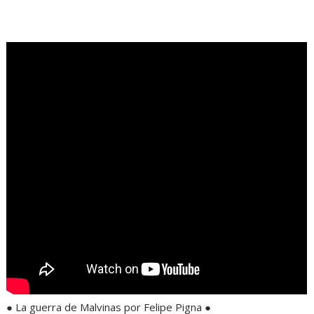
.
● La guerra de Malvinas por Felipe Pigna ●