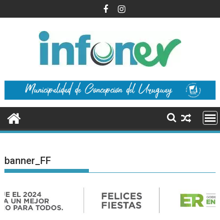
Saltar
al
contenido
banner_FF