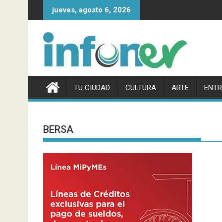
Saltar
jueves, agosto 6, 2026
al
contenido
TU CIUDAD
CULTURA
ARTE
ENTR
BERSA