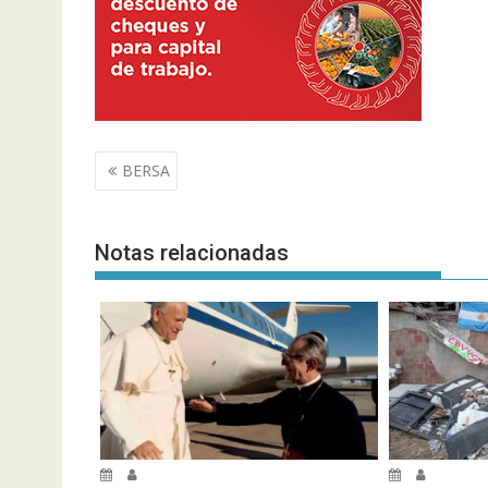
Navegación
BERSA
de
entradas
Notas relacionadas