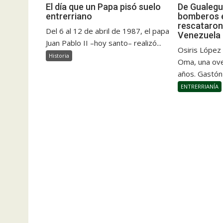
El día que un Papa pisó suelo
De Gualegu
entrerriano
bomberos e
rescataron
Del 6 al 12 de abril de 1987, el papa
Venezuela
Juan Pablo II –hoy santo– realizó...
Osiris López
Historia
Oma, una ove
años. Gastón
ENTRERRIANÍA