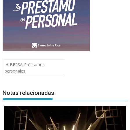
Navegación
BERSA-Préstamos
de
personales
entradas
Notas relacionadas