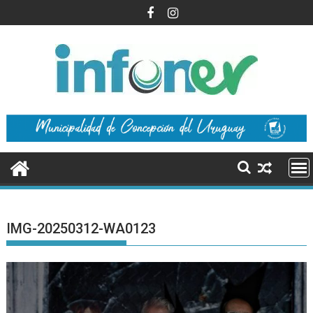
Saltar
al
contenido
IMG-20250312-WA0123