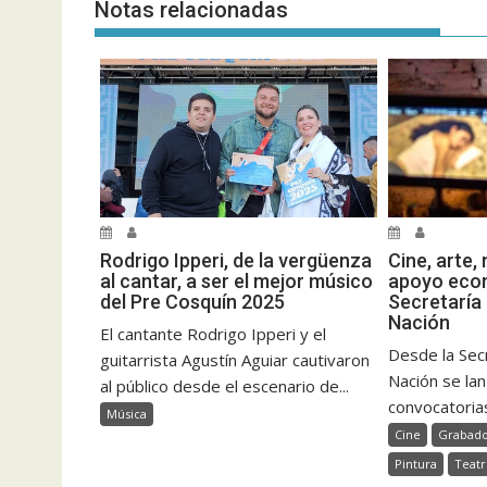
Notas relacionadas
Rodrigo Ipperi, de la vergüenza
Cine, arte,
al cantar, a ser el mejor músico
apoyo econ
del Pre Cosquín 2025
Secretaría 
Nación
El cantante Rodrigo Ipperi y el
Desde la Secr
guitarrista Agustín Aguiar cautivaron
Nación se la
al público desde el escenario de...
convocatorias
Música
Cine
Grabad
Pintura
Teat