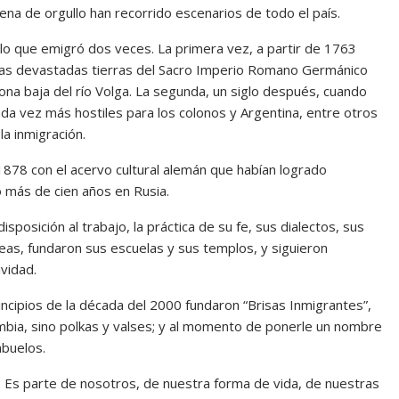
lena de orgullo han recorrido escenarios de todo el país.
o que emigró dos veces. La primera vez, a partir de 1763
 las devastadas tierras del Sacro Imperio Romano Germánico
zona baja del río Volga. La segunda, un siglo después, cuando
da vez más hostiles para los colonos y Argentina, entre otros
la inmigración.
 1878 con el acervo cultural alemán que habían logrado
 más de cien años en Rusia.
sposición al trabajo, la práctica de su fe, sus dialectos, sus
deas, fundaron sus escuelas y sus templos, y siguieron
tividad.
rincipios de la década del 2000 fundaron “Brisas Inmigrantes”,
cumbia, sino polkas y valses; y al momento de ponerle un nombre
abuelos.
. Es parte de nosotros, de nuestra forma de vida, de nuestras