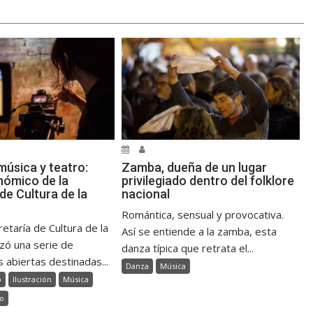
 música y teatro:
Zamba, dueña de un lugar
ómico de la
privilegiado dentro del folklore
de Cultura de la
nacional
Romántica, sensual y provocativa.
etaría de Cultura de la
Así se entiende a la zamba, esta
nzó una serie de
danza típica que retrata el...
 abiertas destinadas...
Danza
Música
o
Ilustración
Música
ro