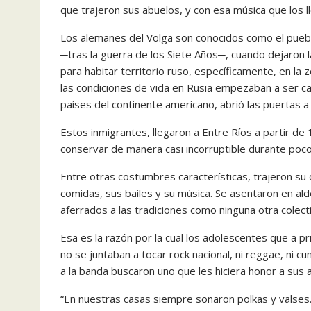
que trajeron sus abuelos, y con esa música que los l
Los alemanes del Volga son conocidos como el puebl
─tras la guerra de los Siete Años─, cuando dejaron
para habitar territorio ruso, específicamente, en la 
las condiciones de vida en Rusia empezaban a ser ca
países del continente americano, abrió las puertas a 
Estos inmigrantes, llegaron a Entre Ríos a partir de
conservar de manera casi incorruptible durante poco
Entre otras costumbres características, trajeron su di
comidas, sus bailes y su música. Se asentaron en al
aferrados a las tradiciones como ninguna otra colec
Esa es la razón por la cual los adolescentes que a p
no se juntaban a tocar rock nacional, ni reggae, ni 
a la banda buscaron uno que les hiciera honor a sus 
“En nuestras casas siempre sonaron polkas y valses