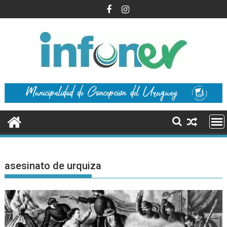
Saltar
al
contenido
asesinato de urquiza