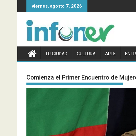
Saltar
viernes, agosto 7, 2026
al
contenido
TU CIUDAD
CULTURA
ARTE
ENTR
Comienza el Primer Encuentro de Mujere