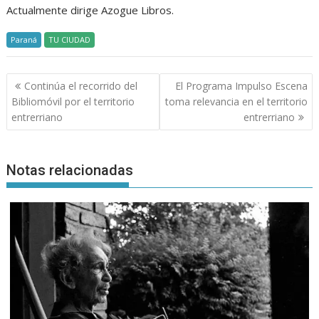
Actualmente dirige Azogue Libros.
Paraná
TU CIUDAD
Navegación
Continúa el recorrido del
El Programa Impulso Escena
de
Bibliomóvil por el territorio
toma relevancia en el territorio
entradas
entrerriano
entrerriano
Notas relacionadas