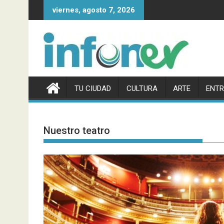
Saltar
viernes, agosto 7, 2026
al
contenido
TU CIUDAD
CULTURA
ARTE
ENTR
Nuestro teatro