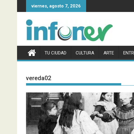
Saltar
viernes, agosto 7, 2026
al
contenido
TU CIUDAD
CULTURA
ARTE
ENTR
vereda02