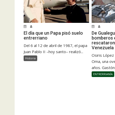
El día que un Papa pisó suelo
De Gualegu
entrerriano
bomberos e
rescataron
Del 6 al 12 de abril de 1987, el papa
Venezuela
Juan Pablo II –hoy santo– realizó...
Osiris López
Historia
Oma, una ove
años. Gastón
ENTRERRIANÍA