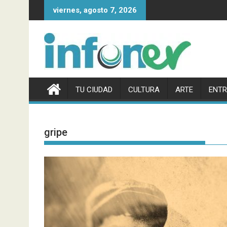
Saltar
viernes, agosto 7, 2026
al
contenido
TU CIUDAD
CULTURA
ARTE
ENTR
gripe