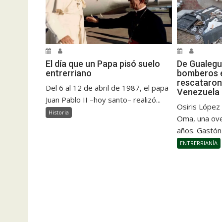
El día que un Papa pisó suelo
De Gualegu
entrerriano
bomberos e
rescataron
Del 6 al 12 de abril de 1987, el papa
Venezuela
Juan Pablo II –hoy santo– realizó...
Osiris López
Historia
Oma, una ove
años. Gastón
ENTRERRIANÍA