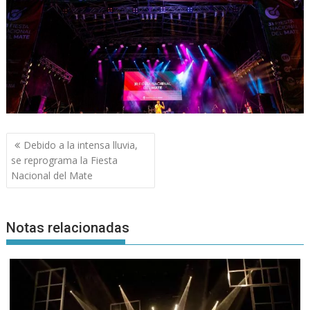
Navegación
Debido a la intensa lluvia,
de
se reprograma la Fiesta
entradas
Nacional del Mate
Notas relacionadas