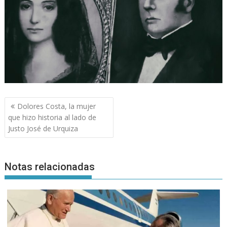
Navegación
Dolores Costa, la mujer
de
que hizo historia al lado de
entradas
Justo José de Urquiza
Notas relacionadas