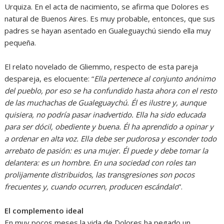
Urquiza. En el acta de nacimiento, se afirma que Dolores es
natural de Buenos Aires. Es muy probable, entonces, que sus
padres se hayan asentado en Gualeguaychú siendo ella muy
pequeña.
El relato novelado de Gliemmo, respecto de esta pareja
despareja, es elocuente: “
Ella pertenece al conjunto anónimo
del pueblo, por eso se ha confundido hasta ahora con el resto
de las muchachas de Gualeguaychú. Él es ilustre y, aunque
quisiera, no podría pasar inadvertido. Ella ha sido educada
para ser dócil, obediente y buena. Él ha aprendido a opinar y
a ordenar en alta voz. Ella debe ser pudorosa y esconder todo
arrebato de pasión: es una mujer. Él puede y debe tomar la
delantera: es un hombre. En una sociedad con roles tan
prolijamente distribuidos, las transgresiones son pocos
frecuentes y, cuando ocurren, producen escándalo
”.
El complemento ideal
En muy pocos meses la vida de Dolores ha pegado un