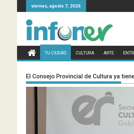
Saltar
viernes, agosto 7, 2026
al
contenido
TU CIUDAD
CULTURA
ARTE
ENTR
El Consejo Provincial de Cultura ya tien