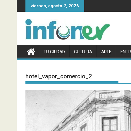
Saltar
viernes, agosto 7, 2026
al
contenido
TU CIUDAD
CULTURA
ARTE
ENTR
hotel_vapor_comercio_2