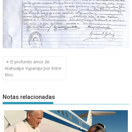
Navegación
El profundo amor de
de
Atahualpa Yupanqui por Entre
entradas
Ríos
Notas relacionadas