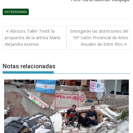
ENTRERRIANÍA
Navegación
Abrazos Taller Textil: la
Entregarán las distinciones del
de
propuesta de la artista María
59º Salón Provincial de Artes
entradas
Alejandra Asensio
Visuales de Entre Ríos
Notas relacionadas