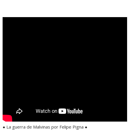
.
● La guerra de Malvinas por Felipe Pigna ●