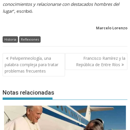
conocimientos y relacionarse con destacados hombres del
lugar
”, escribió.
Marcelo Lorenzo
Historia
Reflexiones
Navegación
Pelviperineología, una
Francisco Ramírez y la
de
palabra compleja para tratar
República de Entre Ríos
entradas
problemas frecuentes
Notas relacionadas