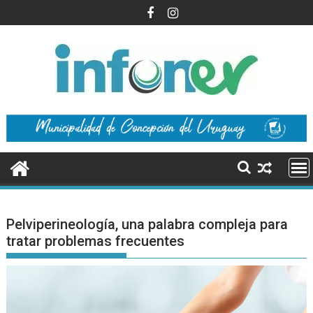
Saltar
al
contenido
Pelviperineología, una palabra compleja para
tratar problemas frecuentes