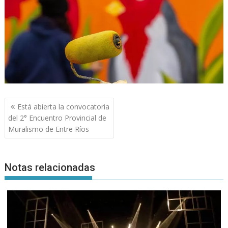
Navegación
Está abierta la convocatoria
de
del 2° Encuentro Provincial de
entradas
Muralismo de Entre Ríos
Notas relacionadas