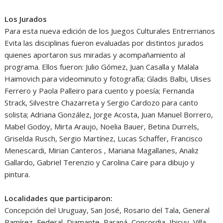
Los Jurados
Para esta nueva edición de los Juegos Culturales Entrerrianos
Evita las disciplinas fueron evaluadas por distintos jurados
quienes aportaron sus miradas y acompañamiento al
programa. Ellos fueron: Julio Gómez, Juan Casalla y Malala
Haimovich para videominuto y fotografía; Gladis Balbi, Ulises
Ferrero y Paola Palleiro para cuento y poesía; Fernanda
Strack, Silvestre Chazarreta y Sergio Cardozo para canto
solista; Adriana González, Jorge Acosta, Juan Manuel Borrero,
Mabel Godoy, Mirta Araujo, Noelia Bauer, Betina Durrels,
Griselda Rusch, Sergio Martínez, Lucas Schaffer, Francisco
Menescardi, Mirian Canteros , Mariana Magallanes, Analiz
Gallardo, Gabriel Terenzio y Carolina Caire para dibujo y
pintura.
Localidades que participaron:
Concepción del Uruguay, San José, Rosario del Tala, General
Ramírez, Federal, Diamante, Paraná, Concordia, Ibicuy, Villa