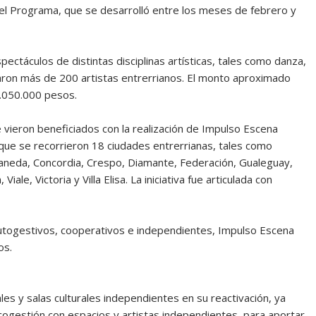
En el Programa, que se desarrolló entre los meses de febrero y
ectáculos de distintas disciplinas artísticas, tales como danza,
ciparon más de 200 artistas entrerrianos. El monto aproximado
1.050.000 pesos.
vieron beneficiados con la realización de Impulso Escena
 que se recorrieron 18 ciudades entrerrianas, tales como
llaneda, Concordia, Crespo, Diamante, Federación, Gualeguay,
le, Victoria y Villa Elisa. La iniciativa fue articulada con
togestivos, cooperativos e independientes, Impulso Escena
os.
s y salas culturales independientes en su reactivación, ya
 cogestión con espacios y artistas independientes, para aportar