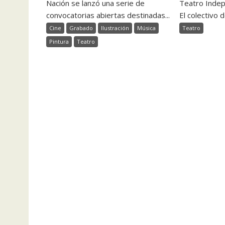
Nación se lanzó una serie de
Teatro Indep
convocatorias abiertas destinadas...
El colectivo d
Cine
Grabado
Ilustración
Música
Teatro
Pintura
Teatro