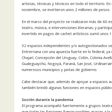
artistas, técnicas y técnicos en todo el territorio. 
noviembre, se invirtieron unos 2 millones de pesos.
En el marco del proyecto se realizaron más de 60 esp
teatro, música, e intervenciones literarias; y parti
invertido en pagos de cachet artísticos sumó unos 
32 espacios independientes y/o autogestionados se 
Entrerriana con una apuesta fuerte en lo federal, ya
Chajarí, Concepción del Uruguay, Colón, Colonia Ave
Gualeguaychú, Nogoyá, Paraná, San José, Urdinarrain, Via
numerosos municipios y juntas de gobierno.
Cabe destacar que, además de apoyar a espacios au
también brindó algunas funciones en espacios públic
Sostén durante la pandemia
El programa acompañó fuertemente a grupos teatrale
que todas las funciones fueron posibles gracias a la