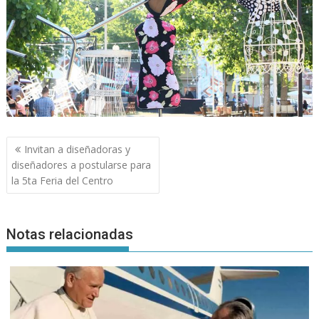
Navegación
Invitan a diseñadoras y
de
diseñadores a postularse para
entradas
la 5ta Feria del Centro
Notas relacionadas