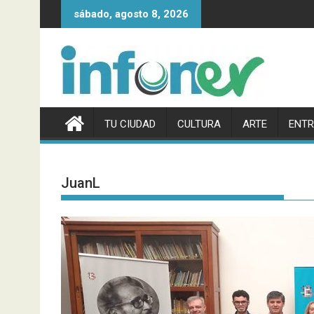
Saltar
sábado, agosto 8, 2026
al
contenido
TU CIUDAD
CULTURA
ARTE
ENTR
JuanL