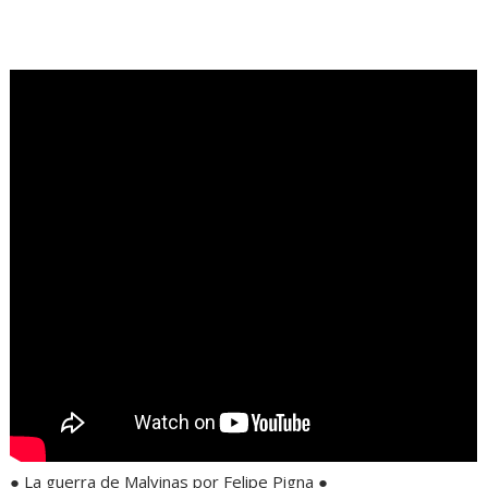
.
● La guerra de Malvinas por Felipe Pigna ●