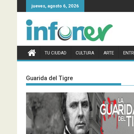
Saltar
jueves, agosto 6, 2026
al
contenido
TU CIUDAD
CULTURA
ARTE
ENTR
Guarida del Tigre