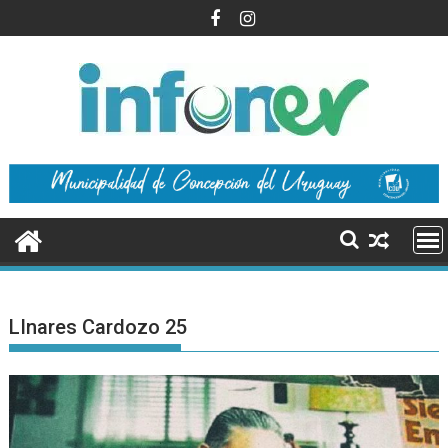
Saltar
al
contenido
LInares Cardozo 25