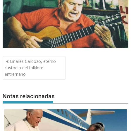
Navegación
Linares Cardozo, eterno
de
custodio del folklore
entradas
entrerriano
Notas relacionadas