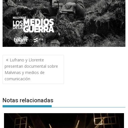
Navegación
Lufrano y Llorente
de
presentan documental sobre
entradas
Malvinas y medios de
comunicación
Notas relacionadas