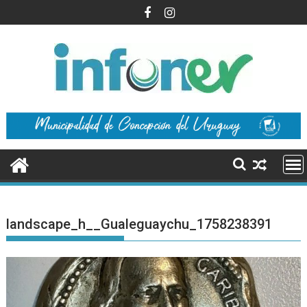
Saltar
al
contenido
landscape_h__Gualeguaychu_1758238391