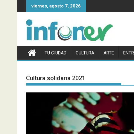
Saltar
viernes, agosto 7, 2026
al
contenido
TU CIUDAD
CULTURA
ARTE
ENTR
Cultura solidaria 2021