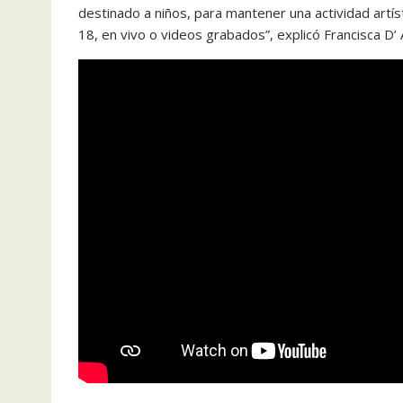
destinado a niños, para mantener una actividad artíst
18, en vivo o videos grabados”, explicó Francisca D’