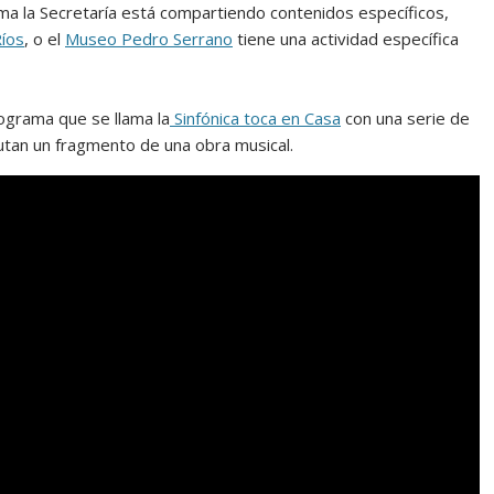
ma la Secretaría está compartiendo contenidos específicos,
Ríos
, o el
Museo Pedro Serrano
tiene una actividad específica
ograma que se llama la
Sinfónica toca en Casa
con una serie de
cutan un fragmento de una obra musical.