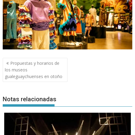
Navegación
Propuestas y horarios de
de
los museos
entradas
gualeguaychuenses en otoño
Notas relacionadas