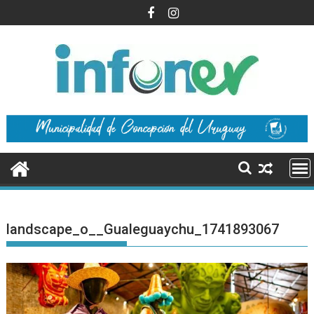
Saltar
al
contenido
landscape_o__Gualeguaychu_1741893067