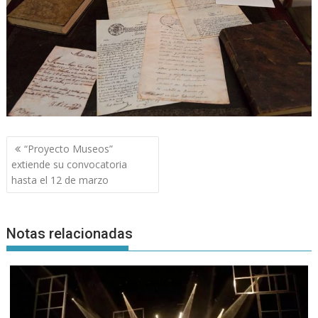
Navegación
“Proyecto Museos”
de
extiende su convocatoria
entradas
hasta el 12 de marzo
Notas relacionadas