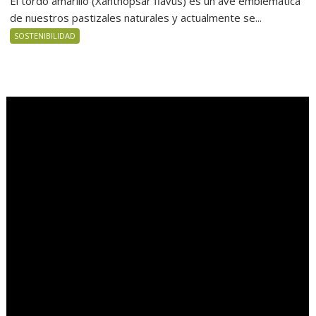
El tordo amarillo (Xanthopsar flavus) es un ave emblemática
de nuestros pastizales naturales y actualmente se...
SOSTENIBILIDAD
.