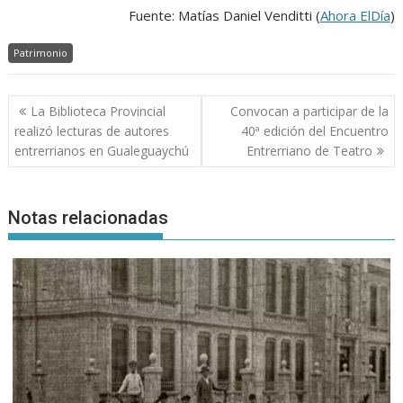
Fuente: Matías Daniel Venditti (
Ahora ElDía
)
Patrimonio
Navegación
La Biblioteca Provincial
Convocan a participar de la
de
realizó lecturas de autores
40ª edición del Encuentro
entradas
entrerrianos en Gualeguaychú
Entrerriano de Teatro
Notas relacionadas