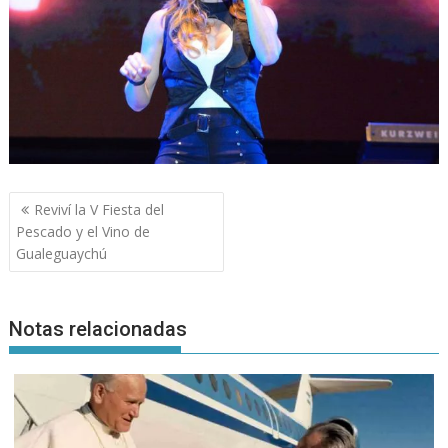
Navegación
Reviví la V Fiesta del
de
Pescado y el Vino de
entradas
Gualeguaychú
Notas relacionadas