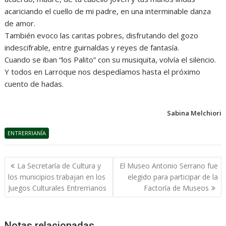
acariciando el cuello de mi padre, en una interminable danza
de amor.
También evoco las caritas pobres, disfrutando del gozo
indescifrable, entre guirnaldas y reyes de fantasía.
Cuando se iban “los Palito” con su musiquita, volvía el silencio.
Y todos en Larroque nos despedíamos hasta el próximo
cuento de hadas.
Sabina Melchiori
ENTRERRIANÍA
Navegación
La Secretaría de Cultura y
El Museo Antonio Serrano fue
de
los municipios trabajan en los
elegido para participar de la
entradas
Juegos Culturales Entrerrianos
Factoría de Museos
Notas relacionadas