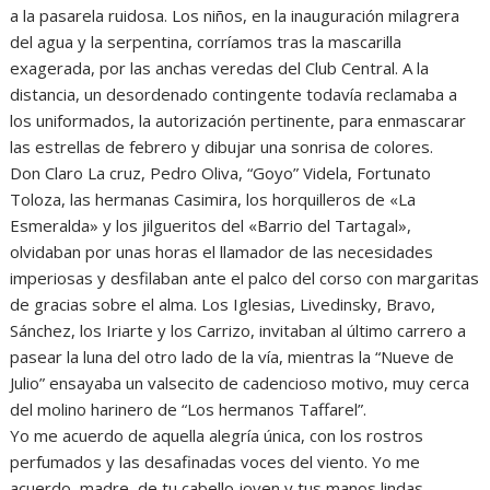
a la pasarela ruidosa. Los niños, en la inauguración milagrera
del agua y la serpentina, corríamos tras la mascarilla
exagerada, por las anchas veredas del Club Central. A la
distancia, un desordenado contingente todavía reclamaba a
los uniformados, la autorización pertinente, para enmascarar
las estrellas de febrero y dibujar una sonrisa de colores.
Don Claro La cruz, Pedro Oliva, “Goyo” Videla, Fortunato
Toloza, las hermanas Casimira, los horquilleros de «La
Esmeralda» y los jilgueritos del «Barrio del Tartagal»,
olvidaban por unas horas el llamador de las necesidades
imperiosas y desfilaban ante el palco del corso con margaritas
de gracias sobre el alma. Los Iglesias, Livedinsky, Bravo,
Sánchez, los Iriarte y los Carrizo, invitaban al último carrero a
pasear la luna del otro lado de la vía, mientras la “Nueve de
Julio” ensayaba un valsecito de cadencioso motivo, muy cerca
del molino harinero de “Los hermanos Taffarel”.
Yo me acuerdo de aquella alegría única, con los rostros
perfumados y las desafinadas voces del viento. Yo me
acuerdo, madre, de tu cabello joven y tus manos lindas