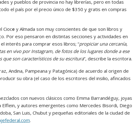
es y pueblos de provincia no hay librerías, pero en todas
todo el país por el precio único de $350 y gratis en compras
l Cioc
e
y Almada son muy conscientes de que son libros y
o. Por eso pensaron en distintas secciones y actividades en
 el interés para comprar esos libros; “
propiciar una cercanía,
tas en vivo por Instagram, de fotos de los lugares donde a ese
as que son característicos de su escritura
”, describe la escritora.
ntaraz, Andina, Pampeana y Patagónica) de acuerdo al origen de
producir su obra (el caso de los escritores del insilio, afincados
 mezclados con nuevos clásicos como Emma Barrandéguy, joyas
 Elflein, y autores emergentes como Mercedes Bisordi, Diego
rdoba, San Luis, Chubut y pequeñas editoriales de la ciudad de
jefederal.com
.