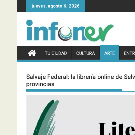
Saltar
jueves, agosto 6, 2026
al
contenido
TU CIUDAD
CULTURA
ARTE
ENTR
Salvaje Federal: la librería online de Sel
provincias