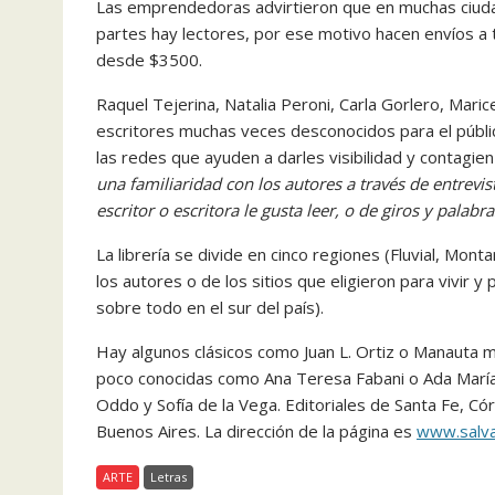
Las emprendedoras advirtieron que en muchas ciudad
partes hay lectores, por ese motivo hacen envíos a 
desde $3500.
Raquel Tejerina, Natalia Peroni, Carla Gorlero, Marice
escritores muchas veces desconocidos para el públic
las redes que ayuden a darles visibilidad y contagien
una familiaridad con los autores a través de entrevis
escritor o escritora le gusta leer, o de giros y palabr
La librería se divide en cinco regiones (Fluvial, Mo
los autores o de los sitios que eligieron para vivir y 
sobre todo en el sur del país).
Hay algunos clásicos como Juan L. Ortiz o Manauta
poco conocidas como Ana Teresa Fabani o Ada María
Oddo y Sofía de la Vega. Editoriales de Santa Fe, Có
Buenos Aires. La dirección de la página es
www.salva
ARTE
Letras