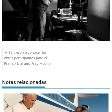
Navegación
Se dieron a conocer las
de
obras participantes para el
entradas
Premio Literario Fray Mocho
Notas relacionadas