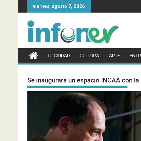
Saltar
viernes, agosto 7, 2026
al
contenido
TU CIUDAD
CULTURA
ARTE
ENTR
Se inaugurará un espacio INCAA con la p