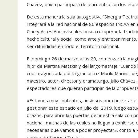
Chávez, quien participará del encuentro con los esp
De esta manera la sala autogestiva “Sinergia Teatra
integrará a la red nacional de 86 espacios INCAA en e
Cine y Artes Audiovisuales busca recuperar la tradici
hecho cultural y social, como arte y entretenimiento
ser difundidas en todo el territorio nacional.
El domingo 26 de marzo a las 20, comenzará la magia
hijo” de Martina Matzkin y del largometraje “Cuando 
coprotagonizada por la gran actriz Marilú Marini. Lu
maestro, actor, director y dramaturgo, Julio Chávez,
espectadores que quieran participar de la propuesta
«Estamos muy contentos, ansiosos por concretar es
gestionar este espacio en julio del 2019, luego estu
brazos, para abrir las puertas de nuestra sala con 
nacional, muchas de las cuales no llegan a exhibirs
necesarias que vamos a poder proyectar», contó a RA
equipo de Sinergia Teatral.