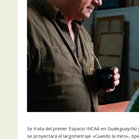
Se trata del primer Espacio INCAA en Gualeguaychú y 
se proyectará el largometraje «Cuando la miro», ópe