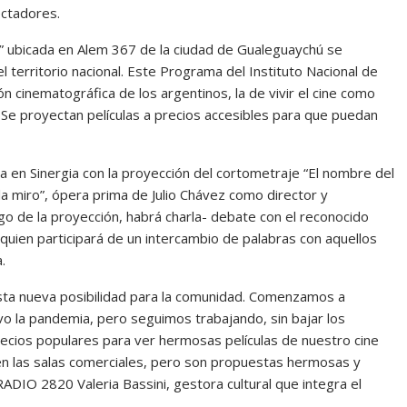
ectadores.
l” ubicada en Alem 367 de la ciudad de Gualeguaychú se
l territorio nacional. Este Programa del Instituto Nacional de
ón cinematográfica de los argentinos, la de vivir el cine como
. Se proyectan películas a precios accesibles para que puedan
 en Sinergia con la proyección del cortometraje “El nombre del
la miro”, ópera prima de Julio Chávez como director y
ego de la proyección, habrá charla- debate con el reconocido
 quien participará de un intercambio de palabras con aquellos
.
ta nueva posibilidad para la comunidad. Comenzamos a
vo la pandemia, pero seguimos trabajando, sin bajar los
precios populares para ver hermosas películas de nuestro cine
e en las salas comerciales, pero son propuestas hermosas y
DIO 2820 Valeria Bassini, gestora cultural que integra el