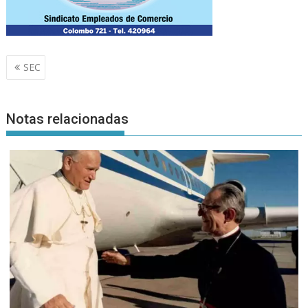
Navegación
SEC
de
entradas
Notas relacionadas