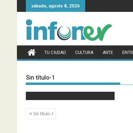
Saltar
sábado, agosto 8, 2026
al
contenido
TU CIUDAD
CULTURA
ARTE
ENTR
Sin título-1
Navegación
Sin título-1
de
entradas