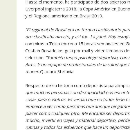
Hasta el momento, ha participado de dos abiertos mu
Liverpool Inglaterra 2018, la Copa América en Buen
y el Regional americano en Brasil 2019.
“El regional de Brasil era un torneo clasificatorio p
oro clasificaba directo, y así fue. La gané. Hoy est
con miras a Tokio entrena 15 horas semanales en Gu
Cristian Rosado los guía por mail y videollamadas d
selección.
“También tengo psicólogo deportivo, con 
Aires. Y un equipo de profesionales de la salud que 
manera”
, aclaró Stefanía.
Respecto de su historia como deportista paralímpica,
que muchas personas con discapacidad nos encontra
cosas para nosotros. Es verdad que no todos tenemo
empiece a ver como personas que aunque tengamos 
placer como cualquier otro. Me encanta ser deportis
mucho, invertir en viajes y material deportivo, perd
rutinas y todos los esfuerzos que hace un deportista