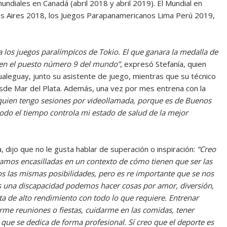
ndiales en Canadá (abril 2018 y abril 2019). El Mundial en
os Aires 2018, los Juegos Parapanamericanos Lima Perú 2019,
ara los juegos paralímpicos de Tokio. El que ganara la medalla de
oy en el puesto número 9 del mundo”
, expresó Stefanía, quien
aleguay, junto su asistente de juego, mientras que su técnico
esde Mar del Plata. Además, una vez por mes entrena con la
quien tengo sesiones por videollamada, porque es de Buenos
todo el tiempo controla mi estado de salud de la mejor
 dijo que no le gusta hablar de superación o inspiración:
“Creo
mos encasilladas en un contexto de cómo tienen que ser las
s las mismas posibilidades, pero es re importante que se nos
una discapacidad podemos hacer cosas por amor, diversión,
ta de alto rendimiento con todo lo que requiere. Entrenar
erme reuniones o fiestas, cuidarme en las comidas, tener
 que se dedica de forma profesional. Sí creo que el deporte es