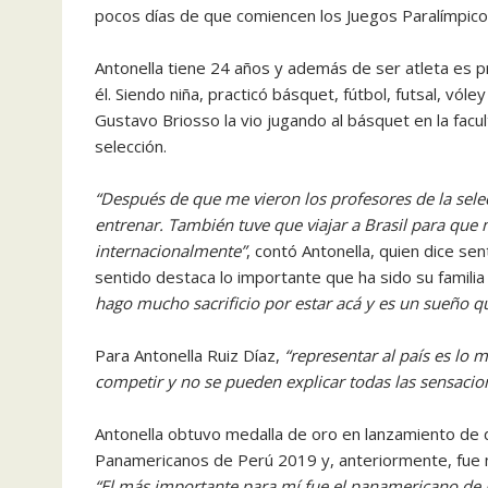
pocos días de que comiencen los Juegos Paralímpico
Antonella tiene 24 años y además de ser atleta es pr
él. Siendo niña, practicó básquet, fútbol, futsal, vól
Gustavo Briosso la vio jugando al básquet en la facul
selección.
“Después de que me vieron los profesores de la sel
entrenar. También tuve que viajar a Brasil para que 
internacionalmente”
, contó Antonella, quien dice se
sentido destaca lo importante que ha sido su famili
hago mucho sacrificio por estar acá y es un sueño 
Para Antonella Ruiz Díaz,
“representar al país es lo
competir y no se pueden explicar todas las sensacion
Antonella obtuvo medalla de oro en lanzamiento de d
Panamericanos de Perú 2019 y, anteriormente, fue m
“El más importante para mí fue el panamericano de 