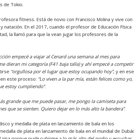
s de Tokio.
ofesora fitness. Está de novio con Francisco Molina y vive con
ey y natación. En el 2017, cuando el profesor de Educación Física
tad, la llamó para que la vean jugar los profesores de la
ección empecé a viajar al Cenard una semana al mes para
me dieran mi categoría (F41 baja talla) y ahí empecé a competir
ntirse
“orgullosa por el lugar que estoy ocupando hoy”
, y en ese
a en este proceso:
“Lo viven a la par mía, están felices como yo,
que estoy cumpliendo”
.
 más grande que me puede pasar, me pongo la camiseta para
es que se sienten. Quiero dejar en lo más alto la bandera”
.
isco y medalla de plata en lanzamiento de bala en los
edalla de plata en lanzamiento de bala en el mundial de Dubái:
Lima porque pude subirme a lo más alto del podio y escuchar