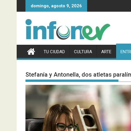
Saltar
domingo, agosto 9, 2026
al
contenido
TU CIUDAD
CULTURA
ARTE
ENTR
Stefanía y Antonella, dos atletas paralí