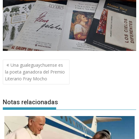
Navegación
Una gualeguaychuense es
de
la poeta ganadora del Premio
entradas
Literario Fray Mocho
Notas relacionadas