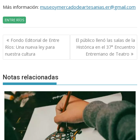
Más información:
museoymercadodeartesanias.er@gmail.com
ENTRE RÍOS
Navegación
Fondo Editorial de Entre
El público llenó las salas de la
de
Ríos: Una nueva ley para
Histórica en el 37° Encuentro
entradas
nuestra cultura
Entrerriano de Teatro
Notas relacionadas