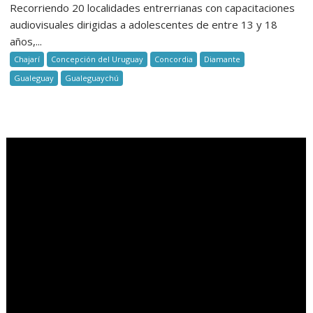
Recorriendo 20 localidades entrerrianas con capacitaciones
audiovisuales dirigidas a adolescentes de entre 13 y 18
años,...
Chajarí
Concepción del Uruguay
Concordia
Diamante
Gualeguay
Gualeguaychú
.