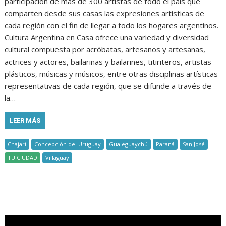
participación de más de 300 artistas de todo el país que
comparten desde sus casas las expresiones artísticas de
cada región con el fin de llegar a todo los hogares argentinos.
Cultura Argentina en Casa ofrece una variedad y diversidad
cultural compuesta por acróbatas, artesanos y artesanas,
actrices y actores, bailarinas y bailarines, titiriteros, artistas
plásticos, músicas y músicos, entre otras disciplinas artísticas
representativas de cada región, que se difunde a través de
la…
LEER MÁS
Chajarí
Concepción del Uruguay
Gualeguaychú
Paraná
San José
TU CIUDAD
Villaguay
.