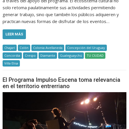
a través del apoyo del programa. El ecosistema cultural no
solo retoma paulatinamente sus actividades permitiendo
generar trabajo, sino que también los públicos adquieren y
practican nuevas formas de disfrutar de los eventos…
LEER MÁS
Chajarí
Colón
Colonia Avellaneda
Concepción del Uruguay
Concordia
Crespo
Diamante
Gualeguaychú
TU CIUDAD
Villa Elisa
El Programa Impulso Escena toma relevancia
en el territorio entrerriano