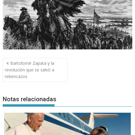
Navegación
Bartolomé Zapata y la
de
revolución que se salvó a
entradas
rebencazos
Notas relacionadas